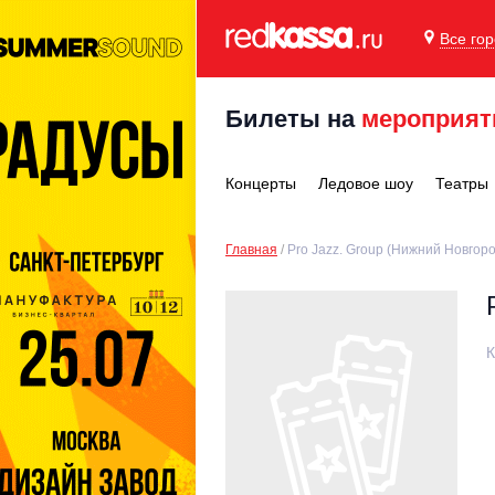
Все го
Билеты на
мероприят
Концерты
Ледовое шоу
Театры
Главная
Pro Jazz. Group (Нижний Новгоро
К