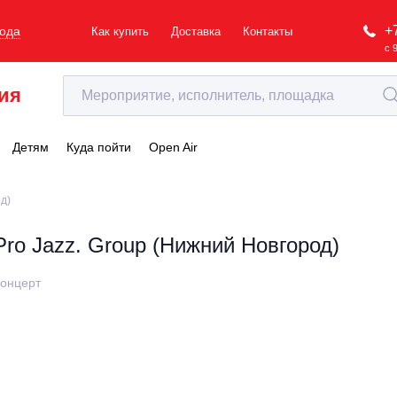
+
рода
Как купить
Доставка
Контакты
с 
ия
Детям
Куда пойти
Open Air
д)
Pro Jazz. Group (Нижний Новгород)
онцерт