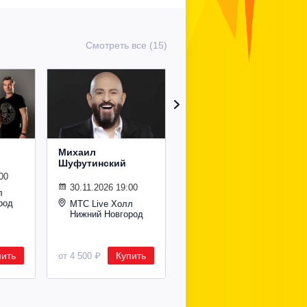
Смотреть все (15)
Михаил
Сурганова и
Шуфутинский
Оркестр
00
30.11.2026 19:00
02.11.2026 19:00
л
род
МТС Live Холл
МТС Live Холл
Нижний Новгород
Нижний Новгород
пить
Купить
Купить
от 4 500 ₽
от 2 600 ₽