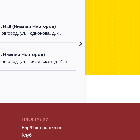
Театр "
t Hall (Нижний Новгород)
бул. М
овгород, ул. Родионова, д. 4.
ДК "Кра
. Нижний Новгород)
г. Ниж
Новгород, ул. Почаинская, д. 21Б.
ПЛОЩАДКИ
Бар/Ресторан/Кафе
Клуб