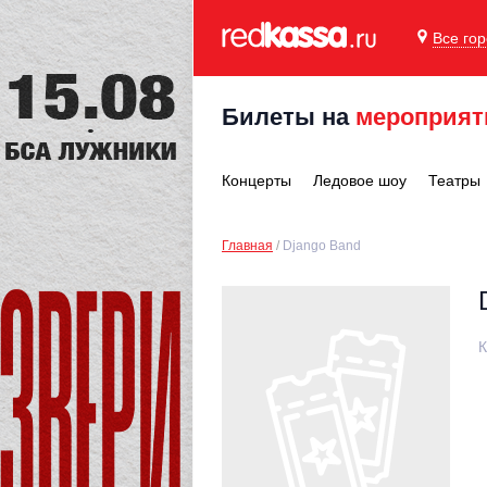
Все го
Билеты на
мероприят
Концерты
Ледовое шоу
Театры
Главная
Django Band
К