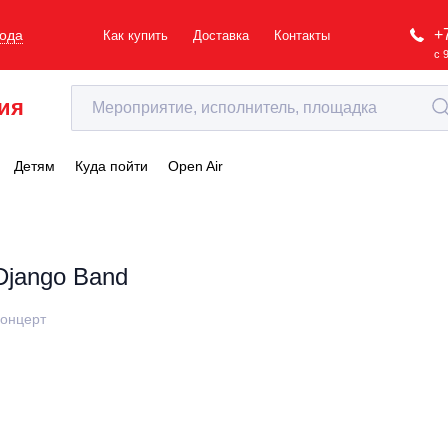
+
рода
Как купить
Доставка
Контакты
с 
ия
Детям
Куда пойти
Open Air
Django Band
онцерт