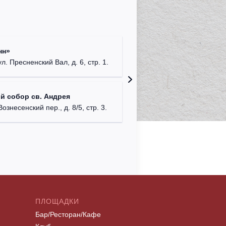
Римско-
нн»
г. Москв
ул. Пресненский Вал, д. 6, стр. 1.
Храм Хр
й собор св. Андрея
Соборо
Вознесенский пер., д. 8/5, стр. 3.
г. Моск
ПЛОЩАДКИ
Бар/Ресторан/Кафе