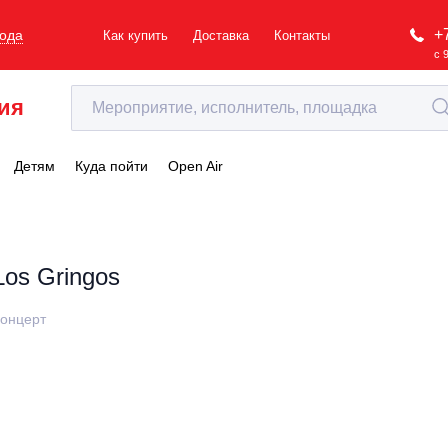
+
рода
Как купить
Доставка
Контакты
с 
ия
Детям
Куда пойти
Open Air
Los Gringos
онцерт