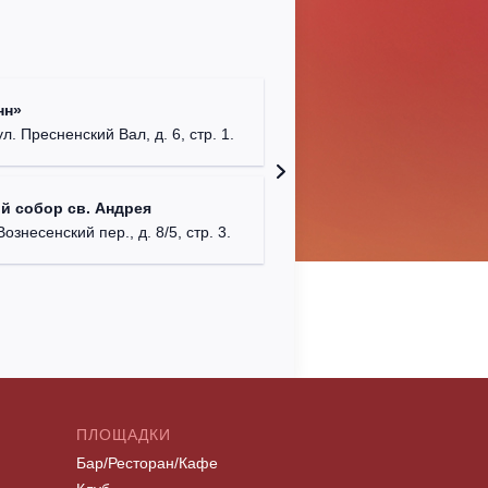
Храм Хр
нн»
Соборо
ул. Пресненский Вал, д. 6, стр. 1.
г. Моск
Театриу
й собор св. Андрея
Дурово
Вознесенский пер., д. 8/5, стр. 3.
г. Моск
ПЛОЩАДКИ
Бар/Ресторан/Кафе