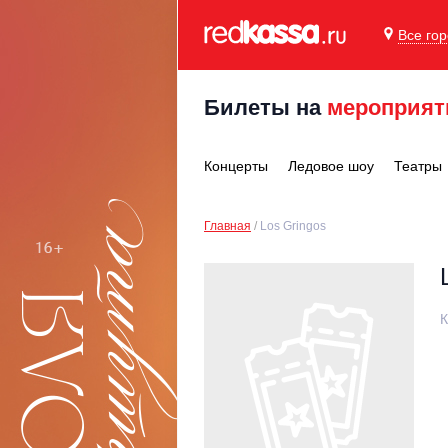
Все го
Билеты на
мероприят
Концерты
Ледовое шоу
Театры
Главная
Los Gringos
К