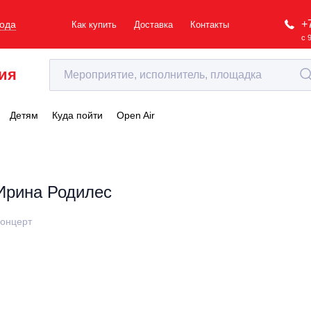
+
рода
Как купить
Доставка
Контакты
с 
ия
Детям
Куда пойти
Open Air
Ирина Родилес
онцерт