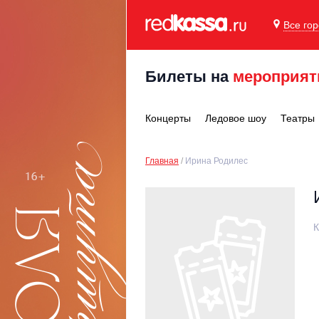
Все го
Билеты на
мероприят
Концерты
Ледовое шоу
Театры
Главная
Ирина Родилес
К