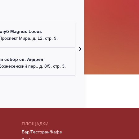
Храм Хр
клуб Magnus Locus
Соборо
Проспект Мира, д. 12, стр. 9.
г. Моск
Римско-
й собор св. Андрея
г. Москв
Вознесенский пер., д. 8/5, стр. 3.
ПЛОЩАДКИ
Бар/Ресторан/Кафе