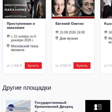
Металл
Преступление и
Евгений Онегин
Кыс
наказание
15.09.2026 19:00
16
с 21 ноября по 6
Дом музыки
Мо
декабря 2026 г.
м
Московский театр
мюзикла
Купить
Купить
от 1 000 ₽
от 3 500 ₽
от 5 
Другие площадки
Государственный
Кремлевский Дворец