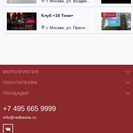
г. Москва, ул. Воздвиженка, д. 1, Кремль.
Клуб «16 Тонн»
г. Москва, ул. Пресненский Вал, д. 6, стр. 1.
МЕРОПРИЯТИЯ
ПОКУПАТЕЛЯМ
Концерты
ПЛОЩАДКИ
О нас
Классика
+7 495 665 9999
Бар/Ресторан/Кафе
Как купить
Театры
info@redkassa.ru
Клуб
Возврат билетов
Фестивали
Концертный зал
Контакты
Спорт