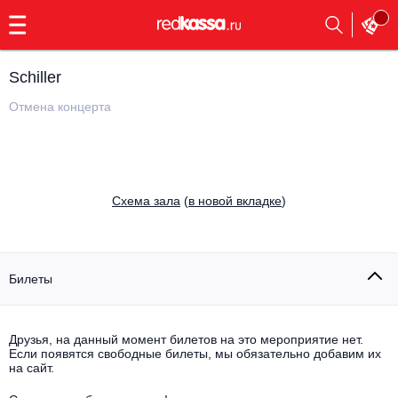
с
9:00
до
23:00
Schiller
Заказать
обратный
Отмена концерта
звонок
Главная
Все события
Выбрать мероприятие
Инди
Cхема зала
(
в новой вкладке
)
Все события
Как купить
Электронная музыка
Rap, hip-hop, RnB
Билеты
Все события
Контакты
Панк
Поэтический вечер
Друзья, на данный момент билетов на это мероприятие нет.
Если появятся свободные билеты, мы обязательно добавим их
Все события
Выбрать другой город
Концерты на теплоходе
на сайт.
Опера