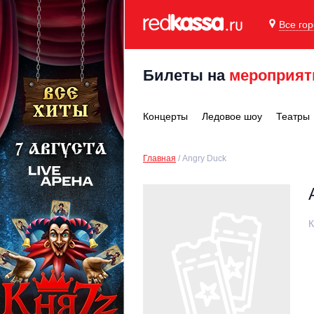
Все го
Билеты на
мероприят
Концерты
Ледовое шоу
Театры
Главная
Angry Duck
К