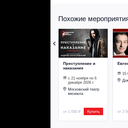
Похожие мероприятия 
Преступление и
Евге
наказание
15.
с 21 ноября по 6
До
декабря 2026 г.
Московский театр
мюзикла
Купить
от 1 000 ₽
от 3 