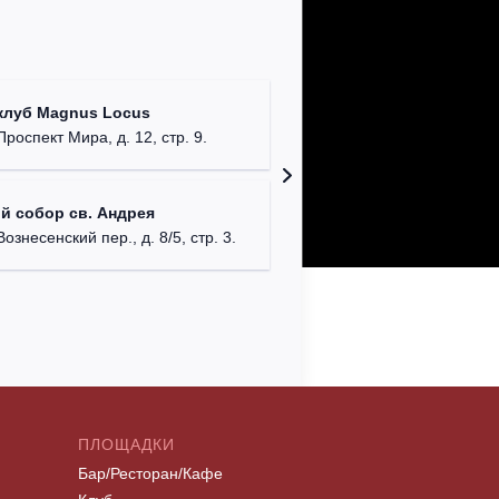
Храм Хр
клуб Magnus Locus
Соборо
Проспект Мира, д. 12, стр. 9.
г. Моск
Римско-
й собор св. Андрея
г. Москв
Вознесенский пер., д. 8/5, стр. 3.
ПЛОЩАДКИ
Бар/Ресторан/Кафе