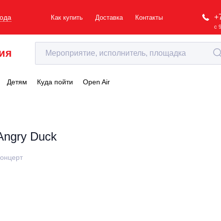
+
рода
Как купить
Доставка
Контакты
с 
ия
Детям
Куда пойти
Open Air
Angry Duck
онцерт