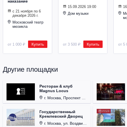
наказание
Металл
15.09.2026 19:00
16
с 21 ноября по 6
Дом музыки
Мо
декабря 2026 г.
м
Московский театр
мюзикла
Купить
Купить
от 1 000 ₽
от 3 500 ₽
от 5 
Другие площадки
Ресторан & клуб
Magnus Locus
г. Москва, Проспект Мира, д. 12, стр. 9.
Государственный
Кремлевский Дворец
г. Москва, ул. Воздвиженка, д. 1, Кремль.