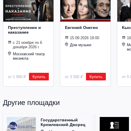
Металл
Преступление и
Евгений Онегин
Кыс
наказание
15.09.2026 19:00
16
с 21 ноября по 6
Дом музыки
Мо
декабря 2026 г.
м
Московский театр
мюзикла
Купить
Купить
от 1 000 ₽
от 3 500 ₽
от 5 
Другие площадки
Государственный
Кремлевский Дворец