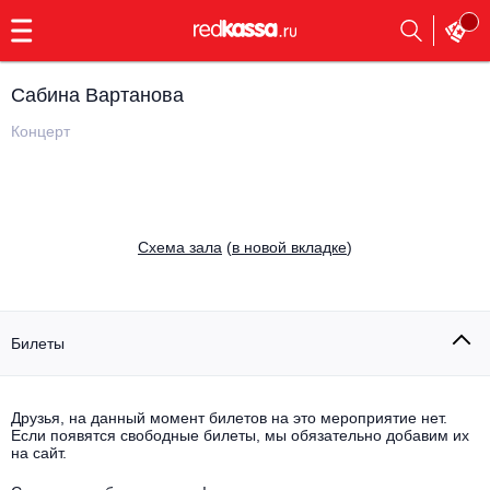
с
9:00
до
23:00
Сабина Вартанова
Заказать
обратный
Концерт
звонок
Главная
Все события
Выбрать мероприятие
Инди
Cхема зала
(
в новой вкладке
)
Все события
Как купить
Электронная музыка
Rap, hip-hop, RnB
Билеты
Все события
Контакты
Панк
Поэтический вечер
Друзья, на данный момент билетов на это мероприятие нет.
Если появятся свободные билеты, мы обязательно добавим их
Все события
Выбрать другой город
Концерты на теплоходе
на сайт.
Опера