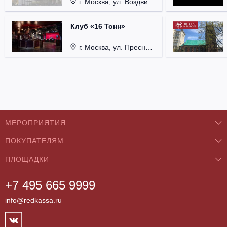
г. Москва, ул. Воздвиженка, д. 1, Кремль.
Клуб «16 Тонн»
г. Москва, ул. Пресненский Вал, д. 6, стр. 1.
МЕРОПРИЯТИЯ
ПОКУПАТЕЛЯМ
Концерты
ПЛОЩАДКИ
О нас
Классика
+7 495 665 9999
Бар/Ресторан/Кафе
Как купить
Театры
info@redkassa.ru
Клуб
Возврат билетов
Фестивали
Концертный зал
Контакты
Спорт