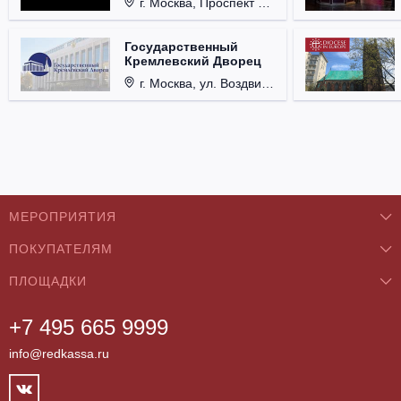
г. Москва, Проспект Мира, д. 12, стр. 9.
Государственный
Кремлевский Дворец
г. Москва, ул. Воздвиженка, д. 1, Кремль.
МЕРОПРИЯТИЯ
ПОКУПАТЕЛЯМ
Концерты
ПЛОЩАДКИ
О нас
Классика
+7 495 665 9999
Бар/Ресторан/Кафе
Как купить
Театры
info@redkassa.ru
Клуб
Возврат билетов
Фестивали
Концертный зал
Контакты
Спорт