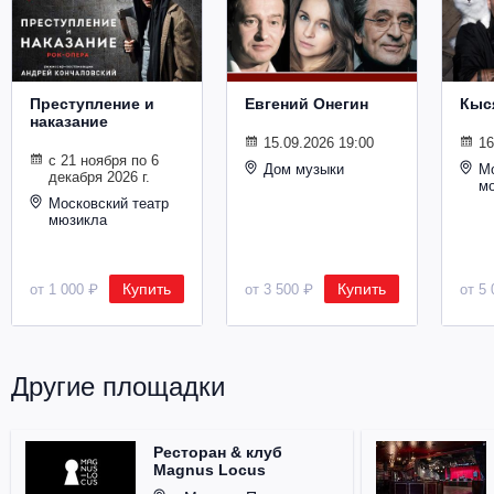
Металл
Преступление и
Евгений Онегин
Кыс
наказание
15.09.2026 19:00
16
с 21 ноября по 6
Дом музыки
Мо
декабря 2026 г.
м
Московский театр
мюзикла
Купить
Купить
от 1 000 ₽
от 3 500 ₽
от 5 
Другие площадки
Ресторан & клуб
Magnus Locus