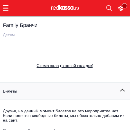
с
9:00
до
23:00
Family Бранчи
Заказать
обратный
Детям
звонок
Главная
Все события
Выбрать мероприятие
Инди
Cхема зала
(
в новой вкладке
)
Все события
Как купить
Электронная музыка
Rap, hip-hop, RnB
Билеты
Все события
Контакты
Панк
Поэтический вечер
Друзья, на данный момент билетов на это мероприятие нет.
Если появятся свободные билеты, мы обязательно добавим их
Все события
Выбрать другой город
Концерты на теплоходе
на сайт.
Опера