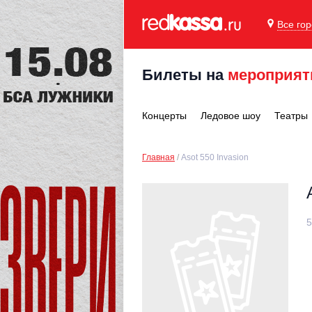
Все го
Билеты на
мероприят
Концерты
Ледовое шоу
Театры
Главная
Asot 550 Invasion
5