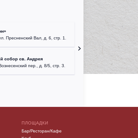
Римско-
нн»
г. Москв
ул. Пресненский Вал, д. 6, стр. 1.
Храм Хр
й собор св. Андрея
Соборо
Вознесенский пер., д. 8/5, стр. 3.
г. Моск
ПЛОЩАДКИ
Бар/Ресторан/Кафе