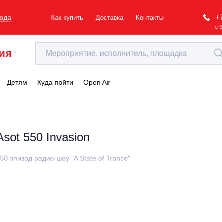
+
рода
Как купить
Доставка
Контакты
с 
ия
Детям
Куда пойти
Open Air
Asot 550 Invasion
50 эпизод радио-шоу "A State of Trance"