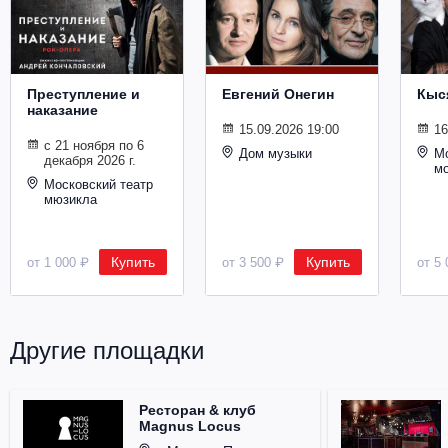
Металл
Преступление и
Евгений Онегин
Кыс
наказание
15.09.2026 19:00
16
с 21 ноября по 6
Дом музыки
Мо
декабря 2026 г.
м
Московский театр
мюзикла
Купить
Купить
от 1 000 ₽
от 3 500 ₽
от 5 
Другие площадки
Ресторан & клуб
Magnus Locus