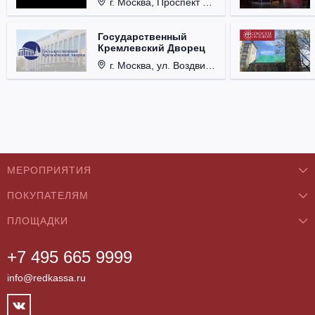
г. Москва, Проспект Мира, д. 12, стр. 9.
Государственный
Кремлевский Дворец
г. Москва, ул. Воздвиженка, д. 1, Кремль.
МЕРОПРИЯТИЯ
ПОКУПАТЕЛЯМ
Концерты
ПЛОЩАДКИ
О нас
Классика
+7 495 665 9999
Бар/Ресторан/Кафе
Как купить
Театры
info@redkassa.ru
Клуб
Возврат билетов
Фестивали
Концертный зал
Контакты
Спорт