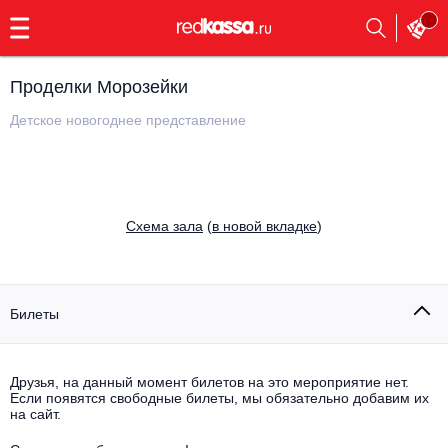
с
9:00
до
23:00
Проделки Морозейки
Заказать
обратный
Детское новогоднее представление
звонок
Главная
Все события
Выбрать мероприятие
Инди
Cхема зала
(
в новой вкладке
)
Все события
Как купить
Электронная музыка
Rap, hip-hop, RnB
Билеты
Все события
Контакты
Панк
Поэтический вечер
Друзья, на данный момент билетов на это мероприятие нет.
Если появятся свободные билеты, мы обязательно добавим их
Все события
Выбрать другой город
Концерты на теплоходе
на сайт.
Опера