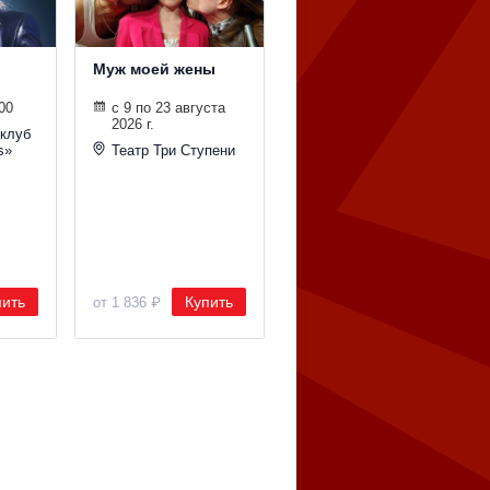
Муж моей жены
Бах при свечах
00
с 9 по 23 августа
09.08.2026 19:00
2026 г.
клуб
Дачное Кусково
s»
Театр Три Ступени
пить
Купить
Купить
от 1 836 ₽
от 2 500 ₽