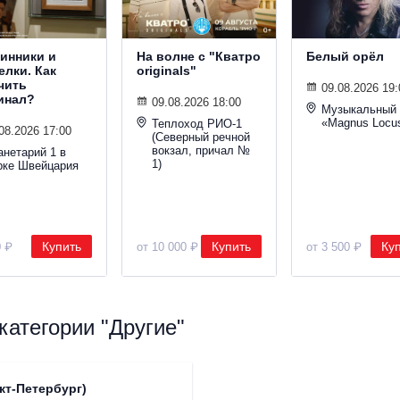
инники и
На волне с "Кватро
Белый орёл
елки. Как
originals"
чить
09.08.2026 19:
инал?
09.08.2026 18:00
Музыкальный 
«Magnus Locu
Теплоход РИО-1
08.2026 17:00
(Северный речной
вокзал, причал №
анетарий 1 в
1)
рке Швейцария
Купить
Купить
Ку
0 ₽
от 10 000 ₽
от 3 500 ₽
атегории "Другие"
кт-Петербург)