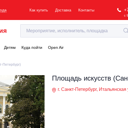
+
рода
Как купить
Доставка
Контакты
с 
ия
Детям
Куда пойти
Open Air
т-Петербург)
Площадь искусств (Сан
г. Санкт-Петербург, Итальянская