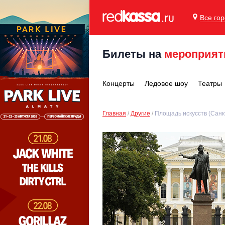
Все го
Билеты на
мероприят
Концерты
Ледовое шоу
Театры
Главная
Другие
Площадь искусств (Санк