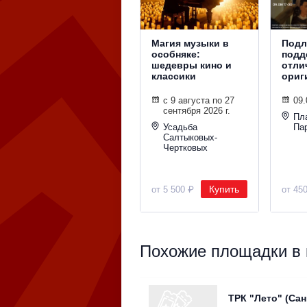
Магия музыки в
Подл
особняке:
подд
шедевры кино и
отли
классики
ориг
с 9 августа по 27
09.
сентября 2026 г.
Пл
Усадьба
Па
Салтыковых-
Чертковых
Купить
от 5 500 ₽
от 45
Похожие площадки в к
ТРК "Лето" (Сан