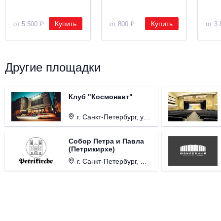
Купить
Купить
от 5 500 ₽
от 800 ₽
от 3 
Другие площадки
Клуб "Космонавт"
г. Санкт-Петербург, ул. Бронницкая, д. 24.
Собор Петра и Павла
(Петрикирхе)
г. Санкт-Петербург, Невский проспект, д. 22-24.