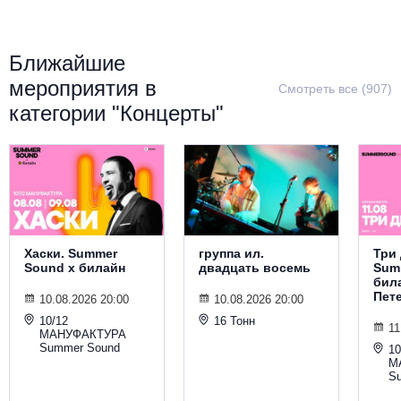
Металл
Ближайшие
мероприятия в
Смотреть все (907)
категории "Концерты"
Хаски. Summer
группа ил.
Три 
Sound х билайн
двадцать восемь
Sum
била
Пет
10.08.2026 20:00
10.08.2026 20:00
10/12
16 Тонн
11
МАНУФАКТУРА
Summer Sound
10
М
S