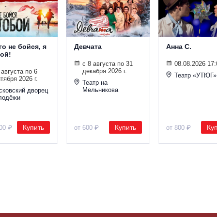
о не бойся, я
Девчата
Анна С.
бой!
с 8 августа по 31
08.08.2026 17:
декабря 2026 г.
 августа по 6
Театр «УТЮГ»
тября 2026 г.
Театр на
Мельникова
сковский дворец
лодёжи
Купить
Купить
Ку
100 ₽
от 600 ₽
от 800 ₽