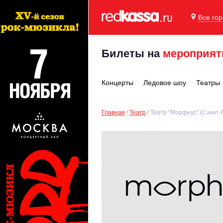
Все го
Билеты на
мероприят
Концерты
Ледовое шоу
Театры
Главная
Театр
Театр "Морфеус" (Санкт-