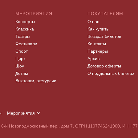
МЕРОПРИЯТИЯ
ПОКУПАТЕЛЯМ
Концерты
О нас
Классика
Как купить
Театры
Возврат билетов
Фестивали
Контакты
Спорт
Партнёры
Цирк
Архив
Шоу
Договор оферты
Детям
О поддельных билетах
Выставки, экскурсии
и
Мероприятия
Т
У
Ф
Х
Ц
Ч
Ш
Щ
Э
Ю
Я
, 6-й Новоподмосковный пер., дом 7, ОГРН 1107746241900, ИНН 
S
T
U
V
W
X
Y
Z