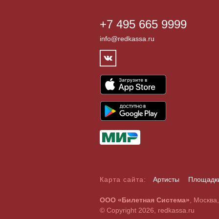
+7 495 665 9999
info@redkassa.ru
Карта сайта:
Артисты
Площадк
А
Б
В
Г
Д
Е
Ж
З
И
Й
К
Л
М
Н
О
П
Р
С
ООО «Билетная Система»
, Москва
A
B
C
D
E
F
G
H
I
J
K
L
M
N
O
P
Q
R
© Copyright 2026, redkassa.ru
0
1
2
3
4
5
6
7
8
9