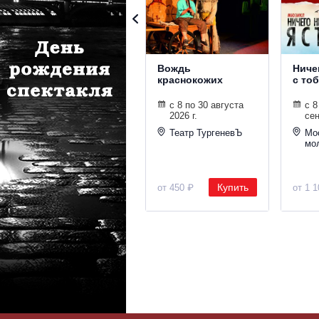
Вождь
Ничег
краснокожих
с то
с 8 по 30 августа
с 8
2026 г.
сен
Театр ТургеневЪ
Мо
мо
Купить
от 450 ₽
от 1 