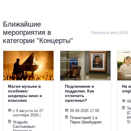
Металл
Ближайшие
мероприятия в
Смотреть все (915)
категории "Концерты"
Магия музыки в
Подлинники и
На в
особняке:
подделки. Как
orig
шедевры кино и
отличить
классики
оригинал?
09
Т
с 9 августа по 27
09.08.2026 17:00
(С
сентября 2026 г.
во
Планетарий 1 в
1)
Усадьба
Парке Швейцария
Салтыковых-
Чертковых