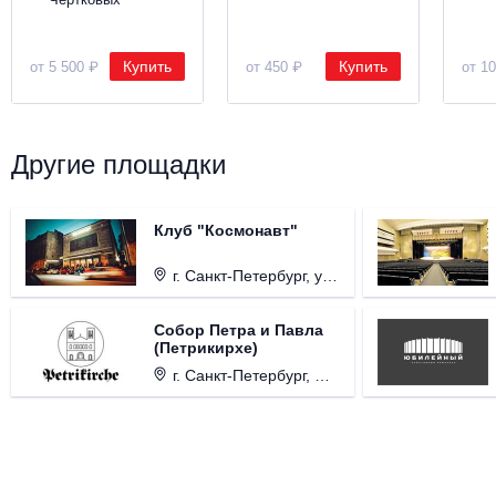
Купить
Купить
от 5 500 ₽
от 450 ₽
от 1
Другие площадки
Клуб "Космонавт"
г. Санкт-Петербург, ул. Бронницкая, д. 24.
Собор Петра и Павла
(Петрикирхе)
г. Санкт-Петербург, Невский проспект, д. 22-24.