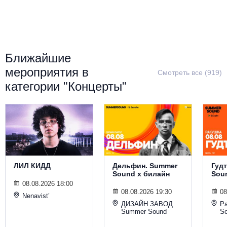
Металл
Ближайшие
мероприятия в
Смотреть все (919)
категории "Концерты"
ЛИЛ КИДД
Дельфин. Summer
Гуд
Sound х билайн
Sou
08.08.2026 18:00
08.08.2026 19:30
08
Nenavist’
ДИЗАЙН ЗАВОД
Р
Summer Sound
S