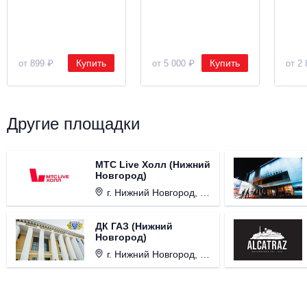
Купить
Купить
от 899 ₽
от 5 000 ₽
от 2 
Другие площадки
МТС Live Холл (Нижний
Новгород)
г. Нижний Новгород, Площадь Октябрьская, д. 1.
ДК ГАЗ (Нижний
Новгород)
г. Нижний Новгород, ул. Смирнова, д. 12.