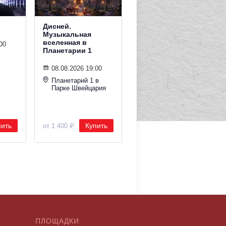
Дисней.
Дельфин. Summer
Музыкальная
Sound х билайн
вселенная в
00
Планетарии 1
08.08.2026 19:30
ДИЗАЙН ЗАВОД
08.08.2026 19:00
Summer Sound
Планетарий 1 в
Парке Швейцария
пить
Купить
Купить
от 1 400 ₽
от 5 000 ₽
ПЛОЩАДКИ