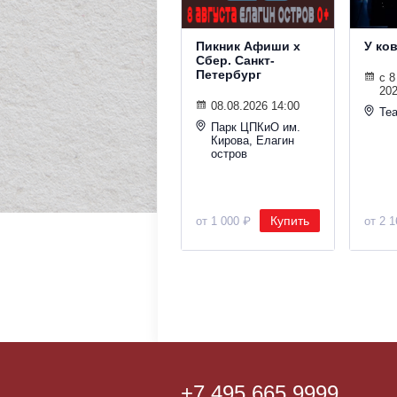
Пикник Афиши х
У ко
Сбер. Санкт-
Петербург
с 8
202
08.08.2026 14:00
Теа
Парк ЦПКиО им.
Кирова, Елагин
остров
Купить
от 1 000 ₽
от 2 
+7 495 665 9999