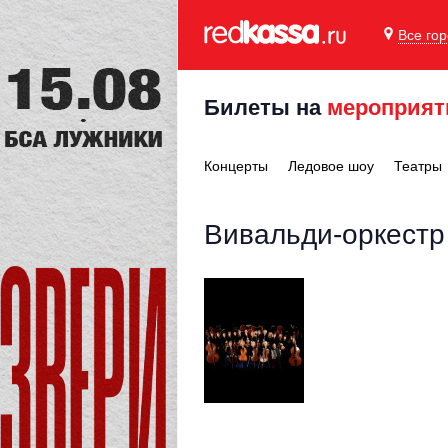
Все го
Билеты на
мероприят
Концерты
Ледовое шоу
Театры
Вивальди-оркестр