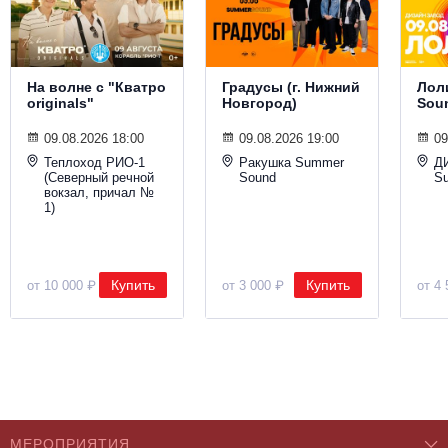
На волне с "Кватро
Градусы (г. Нижний
Лол
originals"
Новгород)
Sou
09.08.2026 18:00
09.08.2026 19:00
09
Теплоход РИО-1
Ракушка Summer
Д
(Северный речной
Sound
S
вокзал, причал №
1)
Купить
Купить
от 10 000 ₽
от 3 000 ₽
от 4 
МЕРОПРИЯТИЯ