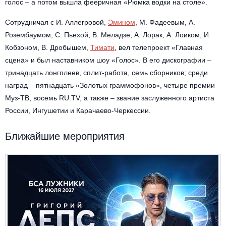
Другое для детей
голос – а потом вышла фееричная «Рюмка водки на столе».
Поп и эстрада
Известные актёры
Все события
Сотрудничал с И. Аллегровой,
Эмином
, М. Фадеевым, А.
Детский концерт
Альтернатива
Розембаумом, С. Пьехой, В. Меладзе, А. Лорак, А. Лоиком, И.
Комедия
Кобзоном, В. Дробышем,
Тимати
, вел телепроект «Главная
Детский спектакль
Классическая музыка
Все события
сцена» и был наставником шоу «Голос». В его дискографии –
Творческий вечер
тринадцать лонгплеев, сплит-работа, семь сборников; среди
Детское шоу
Круиз Фест
наград – пятнадцать «Золотых граммофонов», четыре премии
Мюзикл, оперетта
Муз-ТВ, восемь RU.TV, а также – звание заслуженного артиста
Детский мюзикл
Open-air на ВДНХ
России, Ингушетии и Карачаево-Черкессии.
Балет
Джаз и блюз
Ближайшие мероприятия
Драма
Этно, фолк, кантри
Музыкальный спектакль
Рок
Спектакль
Шансон, романс, авторская песня
Иммерсивный спектакль