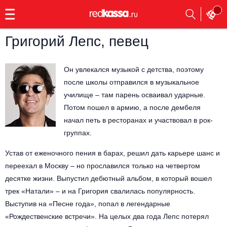
с
9:00
до
23:00
Григорий Лепс, певец
Заказать
обратный
звонок
Он увлекался музыкой с детства, поэтому
Главная
Все события
после школы отправился в музыкальное
училище – там парень осваивал ударные.
Выбрать мероприятие
Инди
Потом пошел в армию, а после дембеля
начал петь в ресторанах и участвовал в рок-
Все события
Как купить
Электронная музыка
группах.
Устав от еженочного пения в барах, решил дать карьере шанс и
Rap, hip-hop, RnB
Все события
переехал в Москву – но прославился только на четвертом
десятке жизни. Выпустил дебютный альбом, в который вошел
Контакты
Панк
Поэтический вечер
трек «Натали» – и на Григория свалилась популярность.
Все события
Выступив на «Песне года», попал в легендарные
Выбрать другой город
Концерты на теплоходе
Опера
«Рождественские встречи». На целых два года Лепс потерял