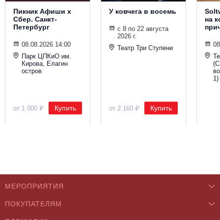
Пикник Афиши х
У ковчега в восемь
Solt
Сбер. Санкт-
на к
Петербург
при
с 8 по 22 августа
2026 г.
08.08.2026 14:00
08
Театр Три Ступени
Парк ЦПКиО им.
Т
Кирова, Елагин
(С
остров
во
1)
Купить
Купить
от 1 000 ₽
от 2 160 ₽
МЕРОПРИЯТИЯ
ПОКУПАТЕЛЯМ
Концерты