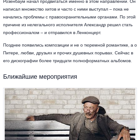
Другое для детей
Розенбаум начал продвигаться именно в этом направлении. Он
Поп и эстрада
Известные актёры
написал множество хитов и часто с ними выступал – пока не
Все события
Детский концерт
начались проблемы с правоохранительными органами. По этой
Альтернатива
Комедия
причине из нелегального исполнителя Александр решил стать
Детский спектакль
профессионалом – и отправился в Ленконцерт.
Классическая музыка
Все события
Творческий вечер
Позднее появились композиции и не о тюремной романтике, а о
Детское шоу
Круиз Фест
Питере, любви, друзьях и прочих душевных порывах. Сейчас в
Мюзикл, оперетта
его дискографии более тридцати полноформатных альбомов.
Детский мюзикл
Open-air на ВДНХ
Балет
Ближайшие мероприятия
Джаз и блюз
Драма
Этно, фолк, кантри
Музыкальный спектакль
Рок
Спектакль
Шансон, романс, авторская песня
Иммерсивный спектакль