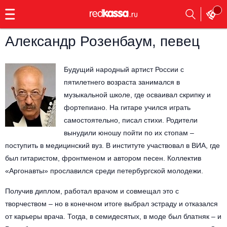
с
9:00
до
23:00
Александр Розенбаум, певец
Заказать
обратный
звонок
Будущий народный артист России с
Главная
Все события
пятилетнего возраста занимался в
музыкальной школе, где осваивал скрипку и
Выбрать мероприятие
Инди
фортепиано. На гитаре учился играть
самостоятельно, писал стихи. Родители
Все события
Как купить
Электронная музыка
вынудили юношу пойти по их стопам –
поступить в медицинский вуз. В институте участвовал в ВИА, где
Rap, hip-hop, RnB
был гитаристом, фронтменом и автором песен. Коллектив
Все события
«Аргонавты» прославился среди петербургской молодежи.
Контакты
Панк
Поэтический вечер
Получив диплом, работал врачом и совмещал это с
Все события
творчеством – но в конечном итоге выбрал эстраду и отказался
Выбрать другой город
Концерты на теплоходе
Опера
от карьеры врача. Тогда, в семидесятых, в моде был блатняк – и