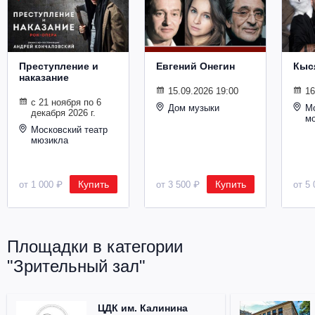
Металл
Преступление и
Евгений Онегин
Кыс
наказание
15.09.2026 19:00
16
с 21 ноября по 6
Дом музыки
Мо
декабря 2026 г.
м
Московский театр
мюзикла
Купить
Купить
от 1 000 ₽
от 3 500 ₽
от 5 
Площадки в категории
"Зрительный зал"
ЦДК им. Калинина