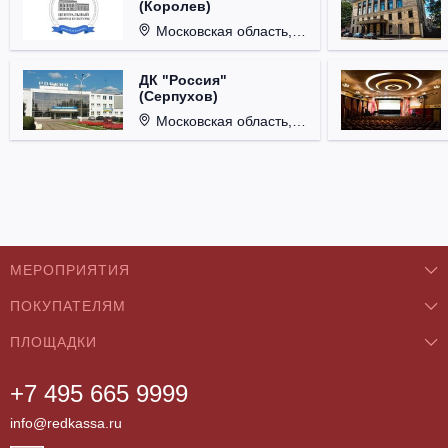
(Королев)
Московская область, г. Королёв, ул. Терешковой, д. 1.
ДК "Россия"
(Серпухов)
Московская область, г. Серпухов, ул. Советская, д. 90.
МЕРОПРИЯТИЯ
ПОКУПАТЕЛЯМ
Концерты
ПЛОЩАДКИ
О нас
Классика
+7 495 665 9999
Бар/Ресторан/Кафе
Как купить
Театры
info@redkassa.ru
Клуб
Возврат билетов
Фестивали