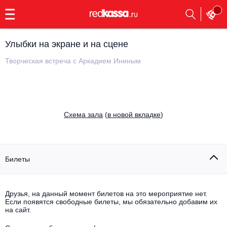
с
9:00
до
23:00
Улыбки на экране и на сцене
Заказать
обратный
Творческая встреча с Аркадием Ининым
звонок
Главная
Все события
Выбрать мероприятие
Инди
Cхема зала
(
в новой вкладке
)
Все события
Как купить
Электронная музыка
Rap, hip-hop, RnB
Билеты
Все события
Контакты
Панк
Поэтический вечер
Друзья, на данный момент билетов на это мероприятие нет.
Если появятся свободные билеты, мы обязательно добавим их
Все события
Выбрать другой город
Концерты на теплоходе
на сайт.
Опера