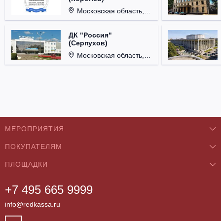
Московская область, г. Королёв, ул. Терешковой, д. 1.
ДК "Россия"
(Серпухов)
Московская область, г. Серпухов, ул. Советская, д. 90.
МЕРОПРИЯТИЯ
ПОКУПАТЕЛЯМ
Концерты
ПЛОЩАДКИ
О нас
Классика
+7 495 665 9999
Бар/Ресторан/Кафе
Как купить
Театры
info@redkassa.ru
Клуб
Возврат билетов
Фестивали