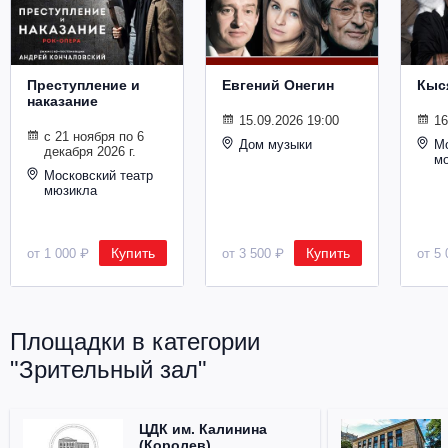
Металл
Преступление и
Евгений Онегин
Кыс
наказание
15.09.2026 19:00
16
с 21 ноября по 6
Дом музыки
Мо
декабря 2026 г.
м
Московский театр
мюзикла
Купить
Купить
от 1 000 ₽
от 3 500 ₽
от 5 
Площадки в категории
"Зрительный зал"
ЦДК им. Калинина
(Королев)