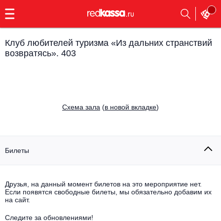
с
9:00
до
23:00
Клуб любителей туризма «Из дальних странствий
Заказать
возвратясь». 403
обратный
звонок
Главная
Все события
Выбрать мероприятие
Инди
Cхема зала
(
в новой вкладке
)
Все события
Как купить
Электронная музыка
Билеты
Rap, hip-hop, RnB
Все события
Контакты
Панк
Поэтический вечер
Друзья, на данный момент билетов на это мероприятие нет.
Если появятся свободные билеты, мы обязательно добавим их
Все события
на сайт.
Выбрать другой город
Концерты на теплоходе
Опера
Следите за обновлениями!