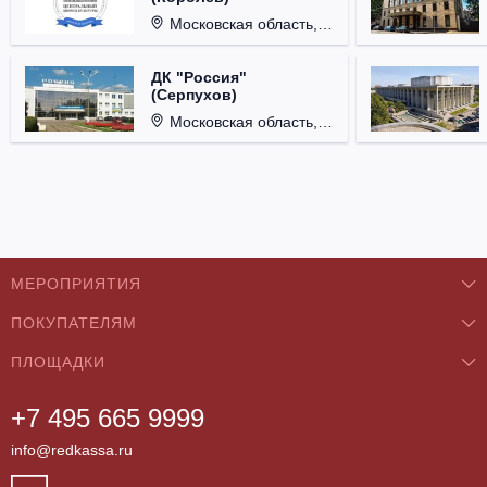
Московская область, г. Королёв, ул. Терешковой, д. 1.
ДК "Россия"
(Серпухов)
Московская область, г. Серпухов, ул. Советская, д. 90.
МЕРОПРИЯТИЯ
ПОКУПАТЕЛЯМ
Концерты
ПЛОЩАДКИ
О нас
Классика
+7 495 665 9999
Бар/Ресторан/Кафе
Как купить
Театры
info@redkassa.ru
Клуб
Возврат билетов
Фестивали