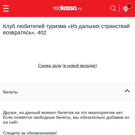
с
9:00
до
23:00
Клуб любителей туризма «Из дальних странствий
Заказать
возвратясь». 402
обратный
звонок
Главная
Все события
Выбрать мероприятие
Инди
Cхема зала
(
в новой вкладке
)
Все события
Как купить
Электронная музыка
Билеты
Rap, hip-hop, RnB
Все события
Контакты
Панк
Поэтический вечер
Друзья, на данный момент билетов на это мероприятие нет.
Если появятся свободные билеты, мы обязательно добавим их
Все события
на сайт.
Выбрать другой город
Концерты на теплоходе
Опера
Следите за обновлениями!