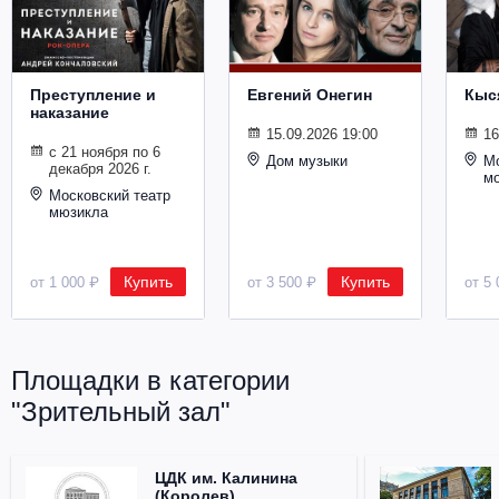
Металл
Преступление и
Евгений Онегин
Кыс
наказание
15.09.2026 19:00
16
с 21 ноября по 6
Дом музыки
Мо
декабря 2026 г.
м
Московский театр
мюзикла
Купить
Купить
от 1 000 ₽
от 3 500 ₽
от 5 
Площадки в категории
"Зрительный зал"
ЦДК им. Калинина
(Королев)