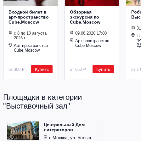
Входной билет в
Обзорная
Роб
арт-пространство
экскурсия по
Выс
Cube.Moscow
Cube.Moscow
31
с 8 по 10 августа
09.08.2026 17:00
П
2026 г.
"
Арт-пространство
В
Арт-пространство
Cube.Moscow
Cube.Moscow
Купить
Купить
от 300 ₽
от 850 ₽
от 1 
Площадки в категории
"Выставочный зал"
Центральный Дом
литераторов
г. Москва, ул. Большая Никитская, д. 53.