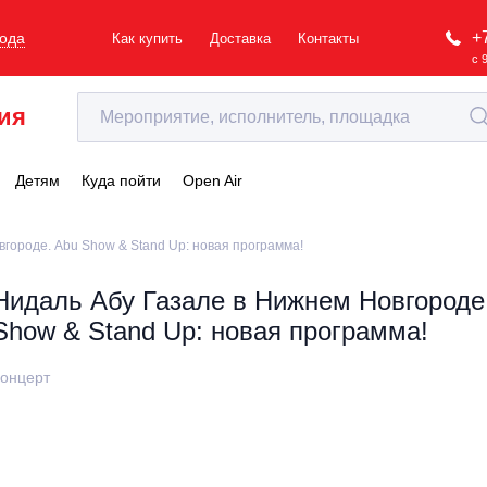
+
рода
Как купить
Доставка
Контакты
с 
ия
Детям
Куда пойти
Open Air
городе. Abu Show & Stand Up: новая программа!
Нидаль Абу Газале в Нижнем Новгороде
Show & Stand Up: новая программа!
онцерт