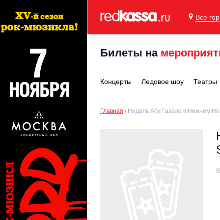
Все го
Билеты на
мероприят
Концерты
Ледовое шоу
Театры
Главная
Нидаль Абу Газале в Нижнем Нов
К