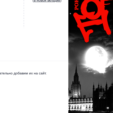
(
в новой вкладке
)
тельно добавим их на сайт.