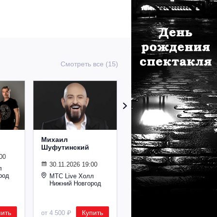
Смотреть все (15)
Михаил
Сурганова и
Шуфутинский
Оркестр
00
30.11.2026 19:00
02.11.2026 19:00
л
род
МТС Live Холл
МТС Live Холл
Нижний Новгород
Нижний Новгород
пить
Купить
Купить
от 4 500 ₽
от 2 600 ₽