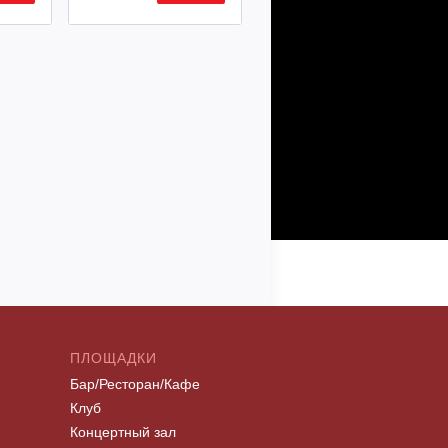
ПЛОЩАДКИ
Бар/Ресторан/Кафе
Клуб
Концертный зал