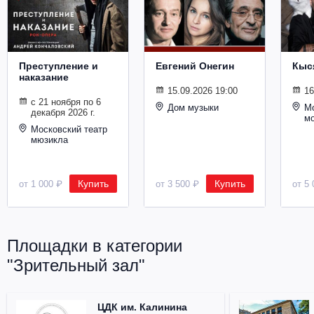
Металл
Преступление и
Евгений Онегин
Кыс
наказание
15.09.2026 19:00
16
с 21 ноября по 6
Дом музыки
Мо
декабря 2026 г.
м
Московский театр
мюзикла
Купить
Купить
от 1 000 ₽
от 3 500 ₽
от 5 
Площадки в категории
"Зрительный зал"
ЦДК им. Калинина