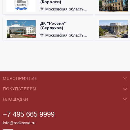
(Королев)
Московская область, г. Королёв, ул. Терешковой, д. 1.
ДК "Россия"
(Серпухов)
Московская область, г. Серпухов, ул. Советская, д. 90.
МЕРОПРИЯТИЯ
ПОКУПАТЕЛЯМ
Концерты
ПЛОЩАДКИ
О нас
Классика
+7 495 665 9999
Бар/Ресторан/Кафе
Как купить
Театры
info@redkassa.ru
Клуб
Возврат билетов
Фестивали