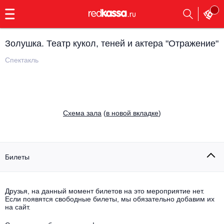
с
9:00
до
23:00
Золушка. Театр кукол, теней и актера "Отражение"
Заказать
обратный
Спектакль
звонок
Главная
Все события
Выбрать мероприятие
Инди
Cхема зала
(
в новой вкладке
)
Все события
Как купить
Электронная музыка
Rap, hip-hop, RnB
Билеты
Все события
Контакты
Панк
Поэтический вечер
Друзья, на данный момент билетов на это мероприятие нет.
Если появятся свободные билеты, мы обязательно добавим их
Все события
Выбрать другой город
Концерты на теплоходе
на сайт.
Опера