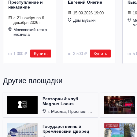
Преступление и
Евгений Онегин
Кыс
наказание
15.09.2026 19:00
16
с 21 ноября по 6
Дом музыки
Мо
декабря 2026 г.
м
Московский театр
мюзикла
Купить
Купить
от 1 000 ₽
от 3 500 ₽
от 5 
Другие площадки
Ресторан & клуб
Magnus Locus
г. Москва, Проспект Мира, д. 12, стр. 9.
Государственный
Кремлевский Дворец