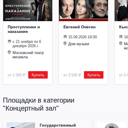
Металл
Преступление и
Евгений Онегин
Кыс
наказание
15.09.2026 19:00
16
с 21 ноября по 6
Дом музыки
Мо
декабря 2026 г.
м
Московский театр
мюзикла
Купить
Купить
от 1 000 ₽
от 3 500 ₽
от 5 
Площадки в категории
"Концертный зал"
Государственный