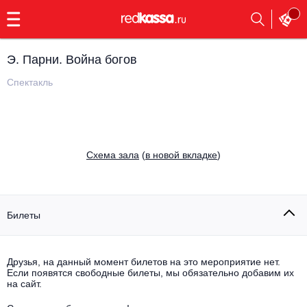
с
9:00
до
23:00
Э. Парни. Война богов
Заказать
обратный
Спектакль
звонок
Главная
Все события
Выбрать мероприятие
Инди
Cхема зала
(
в новой вкладке
)
Все события
Как купить
Электронная музыка
Rap, hip-hop, RnB
Билеты
Все события
Контакты
Панк
Поэтический вечер
Друзья, на данный момент билетов на это мероприятие нет.
Если появятся свободные билеты, мы обязательно добавим их
Все события
Выбрать другой город
Концерты на теплоходе
на сайт.
Опера