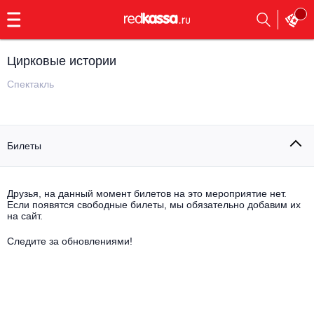
с
9:00
до
23:00
Цирковые истории
Заказать
обратный
Спектакль
звонок
Главная
Все события
Билеты
Выбрать мероприятие
Инди
Все события
Как купить
Электронная музыка
Друзья, на данный момент билетов на это мероприятие нет.
Если появятся свободные билеты, мы обязательно добавим их
на сайт.
Rap, hip-hop, RnB
Все события
Следите за обновлениями!
Контакты
Панк
Поэтический вечер
Все события
Выбрать другой город
Концерты на теплоходе
Опера