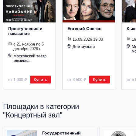
Металл
Преступление и
Евгений Онегин
Кыс
наказание
15.09.2026 19:00
16
с 21 ноября по 6
Дом музыки
Мо
декабря 2026 г.
м
Московский театр
мюзикла
Купить
Купить
от 1 000 ₽
от 3 500 ₽
от 5 
Площадки в категории
"Концертный зал"
Государственный