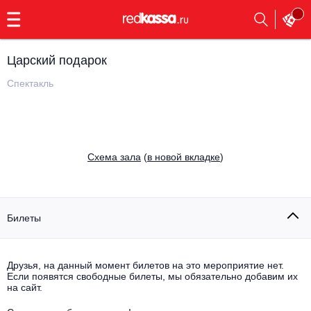
с
9:00
до
23:00
Царский подарок
Заказать
обратный
Спектакль
звонок
Главная
Все события
Выбрать мероприятие
Инди
Cхема зала
(
в новой вкладке
)
Все события
Как купить
Электронная музыка
Rap, hip-hop, RnB
Билеты
Все события
Контакты
Панк
Поэтический вечер
Друзья, на данный момент билетов на это мероприятие нет.
Если появятся свободные билеты, мы обязательно добавим их
Все события
Выбрать другой город
Концерты на теплоходе
на сайт.
Опера