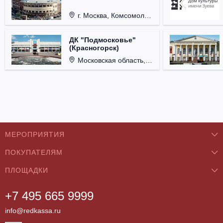
г. Москва, Комсомольская пл., д. 4.
ДК "Подмосковье"
(Красногорск)
Московская область, г. Красногорск, ул. Ленина, д. 3.
МЕРОПРИЯТИЯ
ПОКУПАТЕЛЯМ
Концерты
ПЛОЩАДКИ
О нас
Классика
+7 495 665 9999
Бар/Ресторан/Кафе
Как купить
Театры
info@redkassa.ru
Клуб
Возврат билетов
Фестивали