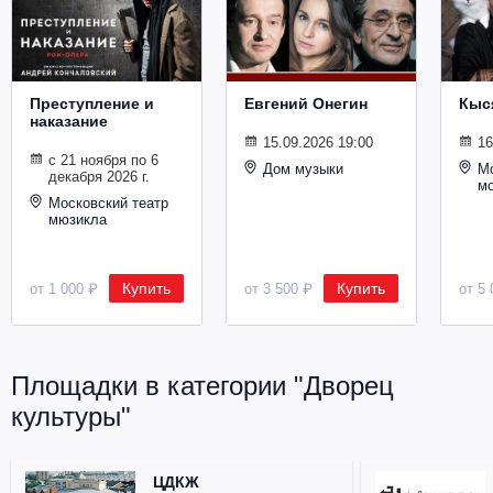
Металл
Преступление и
Евгений Онегин
Кыс
наказание
15.09.2026 19:00
16
с 21 ноября по 6
Дом музыки
Мо
декабря 2026 г.
м
Московский театр
мюзикла
Купить
Купить
от 1 000 ₽
от 3 500 ₽
от 5 
Площадки в категории "Дворец
культуры"
ЦДКЖ