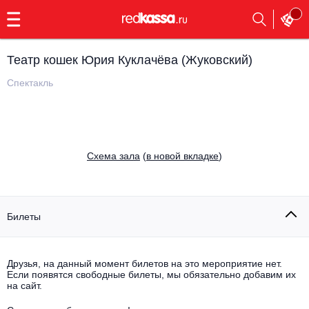
с
9:00
до
23:00
Театр кошек Юрия Куклачёва (Жуковский)
Заказать
обратный
Спектакль
звонок
Главная
Все события
Выбрать мероприятие
Инди
Cхема зала
(
в новой вкладке
)
Все события
Как купить
Электронная музыка
Rap, hip-hop, RnB
Билеты
Все события
Контакты
Панк
Поэтический вечер
Друзья, на данный момент билетов на это мероприятие нет.
Если появятся свободные билеты, мы обязательно добавим их
Все события
Выбрать другой город
Концерты на теплоходе
на сайт.
Опера