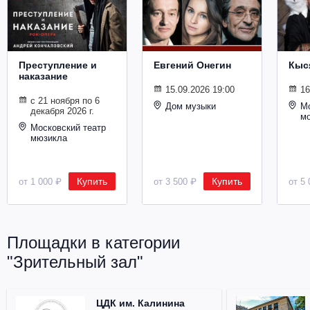
Металл
Преступление и
Евгений Онегин
Кыс
наказание
15.09.2026 19:00
16
с 21 ноября по 6
Дом музыки
Мо
декабря 2026 г.
м
Московский театр
мюзикла
Купить
Купить
от 1 000 ₽
от 3 500 ₽
от 5 
Площадки в категории
"Зрительный зал"
ЦДК им. Калинина