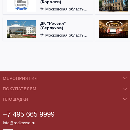
(Королев)
Московская область, г. Королёв, ул. Терешковой, д. 1.
ДК "Россия"
(Серпухов)
Московская область, г. Серпухов, ул. Советская, д. 90.
МЕРОПРИЯТИЯ
ПОКУПАТЕЛЯМ
Концерты
ПЛОЩАДКИ
О нас
Классика
+7 495 665 9999
Бар/Ресторан/Кафе
Как купить
Театры
info@redkassa.ru
Клуб
Возврат билетов
Фестивали