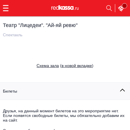
с
9:00
до
23:00
Театр "Лицедеи". "Ай-яй ревю"
Заказать
обратный
Спектакль
звонок
Главная
Все события
Выбрать мероприятие
Инди
Cхема зала
(
в новой вкладке
)
Все события
Как купить
Электронная музыка
Rap, hip-hop, RnB
Билеты
Все события
Контакты
Панк
Поэтический вечер
Друзья, на данный момент билетов на это мероприятие нет.
Если появятся свободные билеты, мы обязательно добавим их
Все события
Выбрать другой город
Концерты на теплоходе
на сайт.
Опера