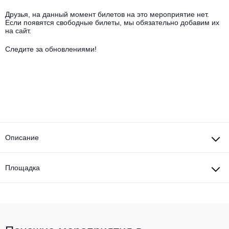
Другое для детей
Поп и эстрада
Известные актёры
Друзья, на данный момент билетов на это мероприятие нет.
Все события
Если появятся свободные билеты, мы обязательно добавим их
Детский концерт
на сайт.
Альтернатива
Комедия
Следите за обновлениями!
Детский спектакль
Классическая музыка
Все события
Творческий вечер
Детское шоу
Круиз Фест
Мюзикл, оперетта
Детский мюзикл
Open-air на ВДНХ
Балет
Джаз и блюз
Описание
Драма
Этно, фолк, кантри
Музыкальный спектакль
Площадка
Рок
Спектакль
Шансон, романс, авторская песня
Иммерсивный спектакль