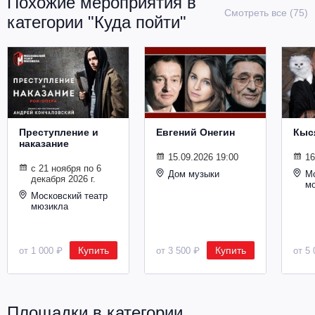
Похожие мероприятия в
Металл
Смотреть все (75)
категории "Куда пойти"
Преступление и
Евгений Онегин
Кыс
наказание
15.09.2026 19:00
16
с 21 ноября по 6
Дом музыки
Мо
декабря 2026 г.
м
Московский театр
мюзикла
Купить
Купить
от 1 000 ₽
от 3 500 ₽
от 5 
Площадки в категории