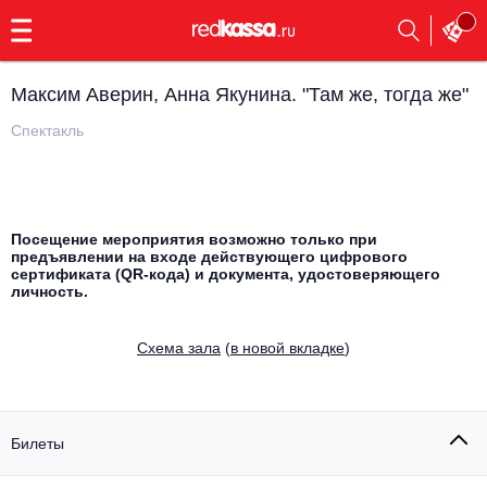
с
9:00
до
23:00
Максим Аверин, Анна Якунина. "Там же, тогда же"
Заказать
обратный
Спектакль
звонок
Главная
Все события
Выбрать мероприятие
Инди
Посещение мероприятия возможно только при
предъявлении на входе действующего цифрового
Все события
сертификата (QR-кода) и документа, удостоверяющего
Как купить
Электронная музыка
личность.
Rap, hip-hop, RnB
Все события
Cхема зала
(
в новой вкладке
)
Контакты
Панк
Поэтический вечер
Все события
Билеты
Выбрать другой город
Концерты на теплоходе
Опера