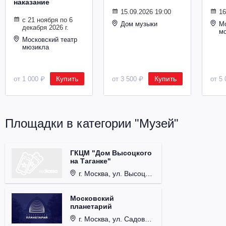
наказание
Металл
15.09.2026 19:00
16
с 21 ноября по 6
Дом музыки
Мо
декабря 2026 г.
м
Московский театр
мюзикла
Купить
Купить
от 1 000 ₽
от 3 500 ₽
от 5 
Площадки в категории "Музей"
ГКЦМ "Дом Высоцкого
на Таганке"
г. Москва, ул. Высоцкого, д. 3.
Московский
планетарий
г. Москва, ул. Садовая-Кудринская, д. 5, стр. 1.