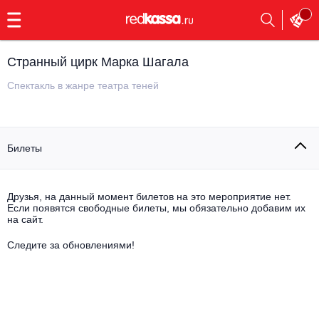
с
9:00
до
23:00
Странный цирк Марка Шагала
Заказать
обратный
Спектакль в жанре театра теней
звонок
Главная
Все события
Билеты
Выбрать мероприятие
Инди
Все события
Как купить
Электронная музыка
Друзья, на данный момент билетов на это мероприятие нет.
Если появятся свободные билеты, мы обязательно добавим их
на сайт.
Rap, hip-hop, RnB
Все события
Следите за обновлениями!
Контакты
Панк
Поэтический вечер
Все события
Выбрать другой город
Концерты на теплоходе
Опера