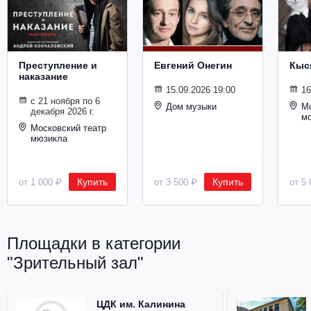
Металл
Преступление и
Евгений Онегин
Кыс
наказание
15.09.2026 19:00
16
с 21 ноября по 6
Дом музыки
Мо
декабря 2026 г.
м
Московский театр
мюзикла
Купить
Купить
от 1 000 ₽
от 3 500 ₽
от 5 
Площадки в категории
"Зрительный зал"
ЦДК им. Калинина