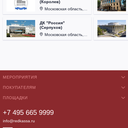
(Королев)
Московская область, г. Королёв, ул. Терешковой, д. 1.
ДК "Россия"
(Серпухов)
Московская область, г. Серпухов, ул. Советская, д. 90.
МЕРОПРИЯТИЯ
ПОКУПАТЕЛЯМ
Концерты
ПЛОЩАДКИ
О нас
Классика
+7 495 665 9999
Бар/Ресторан/Кафе
Как купить
Театры
info@redkassa.ru
Клуб
Возврат билетов
Фестивали