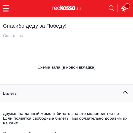
с
9:00
до
23:00
Спасибо деду за Победу!
Заказать
обратный
Спектакль
звонок
Главная
Все события
Выбрать мероприятие
Инди
Cхема зала
(
в новой вкладке
)
Все события
Как купить
Электронная музыка
Rap, hip-hop, RnB
Билеты
Все события
Контакты
Панк
Поэтический вечер
Друзья, на данный момент билетов на это мероприятие нет.
Если появятся свободные билеты, мы обязательно добавим их
Все события
Выбрать другой город
Концерты на теплоходе
на сайт.
Опера