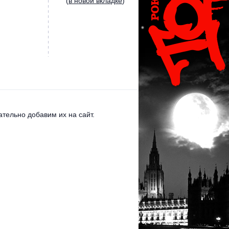
(
в новой вкладке
)
тельно добавим их на сайт.