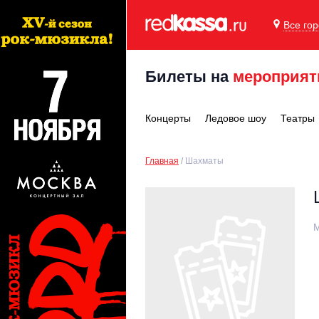
Все го
Билеты на
мероприят
Концерты
Ледовое шоу
Театры
Главная
Шахматы