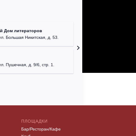
КДЦ "Са
й Дом литераторов
Московска
ул. Большая Никитская, д. 53.
Дом офи
г. Сева
ул. Пушечная, д. 9/6, стр. 1.
ПЛОЩАДКИ
Бар/Ресторан/Кафе