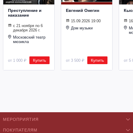
Металл
Преступление и
Евгений Онегин
Кыс
наказание
15.09.2026 19:00
16
с 21 ноября по 6
Дом музыки
Мо
декабря 2026 г.
м
Московский театр
мюзикла
Купить
Купить
от 1 000 ₽
от 3 500 ₽
от 5 
МЕРОПРИЯТИЯ
ПОКУПАТЕЛЯМ