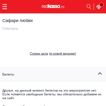
с
9:00
до
23:00
Сафари любви
Заказать
обратный
Спектакль
звонок
Главная
Все события
Выбрать мероприятие
Инди
Cхема зала
(
в новой вкладке
)
Все события
Как купить
Электронная музыка
Rap, hip-hop, RnB
Билеты
Все события
Контакты
Панк
Поэтический вечер
Друзья, на данный момент билетов на это мероприятие нет.
Если появятся свободные билеты, мы обязательно добавим их
Все события
Выбрать другой город
Концерты на теплоходе
на сайт.
Опера