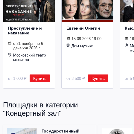
Металл
Преступление и
Евгений Онегин
Кыс
наказание
15.09.2026 19:00
16
с 21 ноября по 6
Дом музыки
Мо
декабря 2026 г.
м
Московский театр
мюзикла
Купить
Купить
от 1 000 ₽
от 3 500 ₽
от 5 
Площадки в категории
"Концертный зал"
Государственный