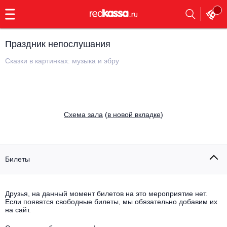
с
9:00
до
23:00
Праздник непослушания
Заказать
обратный
Сказки в картинках: музыка и эбру
звонок
Главная
Все события
Выбрать мероприятие
Инди
Cхема зала
(
в новой вкладке
)
Все события
Как купить
Электронная музыка
Rap, hip-hop, RnB
Билеты
Все события
Контакты
Панк
Поэтический вечер
Друзья, на данный момент билетов на это мероприятие нет.
Если появятся свободные билеты, мы обязательно добавим их
Все события
Выбрать другой город
Концерты на теплоходе
на сайт.
Опера