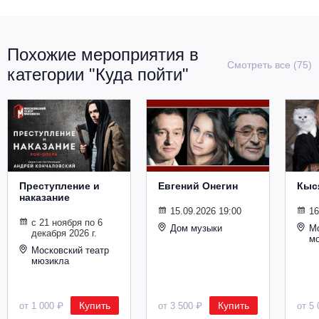
Похожие мероприятия в
Смотреть все (75)
категории "Куда пойти"
Преступление и
Евгений Онегин
Кыс
наказание
15.09.2026 19:00
16
с 21 ноября по 6
Дом музыки
Мо
декабря 2026 г.
м
Московский театр
мюзикла
Купить
Купить
от 1 000 ₽
от 3 500 ₽
от 5 