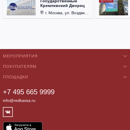
Государственный
Кремлевский Дворец
г. Москва, ул. Воздвиженка, д. 1, Кремль.
МЕРОПРИЯТИЯ
ПОКУПАТЕЛЯМ
Концерты
ПЛОЩАДКИ
О нас
Классика
+7 495 665 9999
Бар/Ресторан/Кафе
Как купить
Театры
info@redkassa.ru
Клуб
Возврат билетов
Фестивали
Концертный зал
Контакты
Спорт
Театр
Партнёры
Цирк