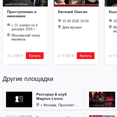
Преступление и
Евгений Онегин
Кыс
наказание
15.09.2026 19:00
16
с 21 ноября по 6
Дом музыки
Мо
декабря 2026 г.
м
Московский театр
мюзикла
Купить
Купить
от 1 000 ₽
от 3 500 ₽
от 5 
Другие площадки
Ресторан & клуб
Magnus Locus
г. Москва, Проспект Мира, д. 12, стр. 9.