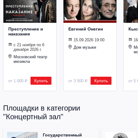
Металл
Преступление и
Евгений Онегин
Кыс
наказание
15.09.2026 19:00
16
с 21 ноября по 6
Дом музыки
Мо
декабря 2026 г.
м
Московский театр
мюзикла
Купить
Купить
от 1 000 ₽
от 3 500 ₽
от 5 
Площадки в категории
"Концертный зал"
Государственный