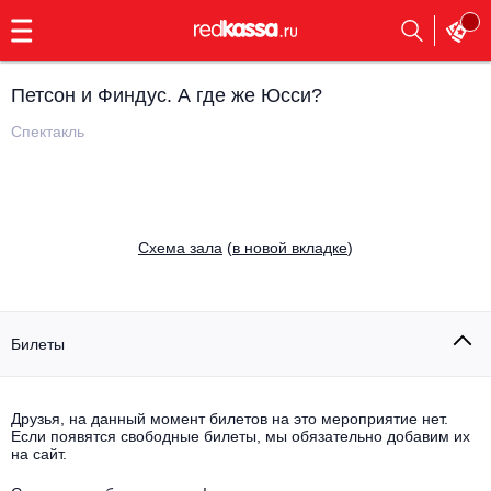
с
9:00
до
23:00
Петсон и Финдус. А где же Юсси?
Заказать
обратный
Спектакль
звонок
Главная
Все события
Выбрать мероприятие
Инди
Cхема зала
(
в новой вкладке
)
Все события
Как купить
Электронная музыка
Rap, hip-hop, RnB
Билеты
Все события
Контакты
Панк
Поэтический вечер
Друзья, на данный момент билетов на это мероприятие нет.
Если появятся свободные билеты, мы обязательно добавим их
Все события
Выбрать другой город
Концерты на теплоходе
на сайт.
Опера