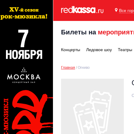
Все го
Билеты на
мероприят
Концерты
Ледовое шоу
Театры
Главная
Огниво
С