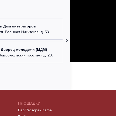
КДЦ "Са
й Дом литераторов
Московска
ул. Большая Никитская, д. 53.
Дом офи
 Дворец молодежи (МДМ)
г. Сева
Комсомольский проспект, д. 28.
ПЛОЩАДКИ
Бар/Ресторан/Кафе