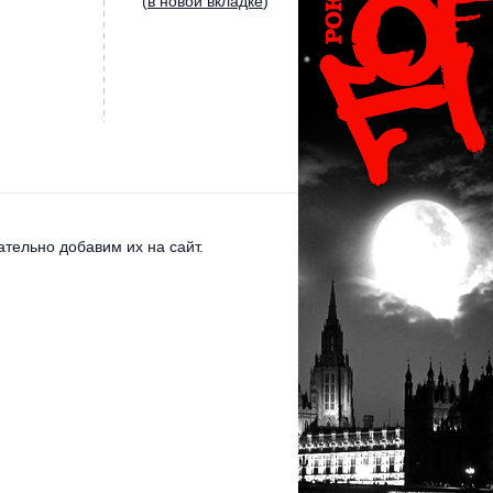
(
в новой вкладке
)
тельно добавим их на сайт.