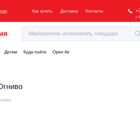
+
рода
Как купить
Доставка
Контакты
с 
ия
Детям
Куда пойти
Open Air
Огниво
казка