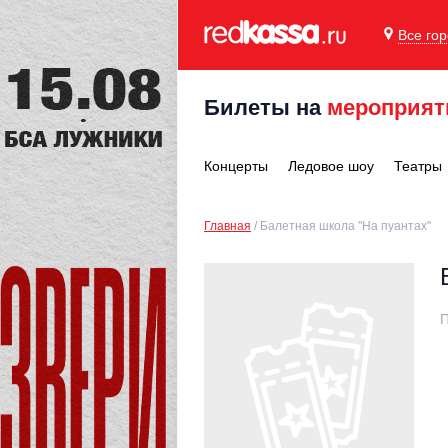
Все го
Билеты на
мероприят
Концерты
Ледовое шоу
Театры
Главная
Балетная школа "На пуантах"
П