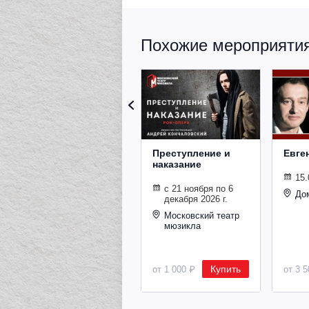
Похожие мероприятия 
Преступление и
Евге
наказание
15.
с 21 ноября по 6
До
декабря 2026 г.
Московский театр
мюзикла
Купить
от 1 000 ₽
от 3 