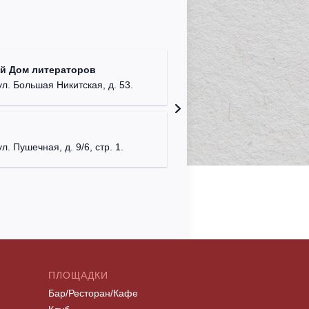
Московс
й Дом литераторов
г. Моск
ул. Большая Никитская, д. 53.
КДЦ "Са
Московска
ул. Пушечная, д. 9/6, стр. 1.
ПЛОЩАДКИ
Бар/Ресторан/Кафе