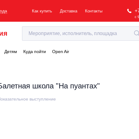
+
рода
Как купить
Доставка
Контакты
с 
ия
Детям
Куда пойти
Open Air
Балетная школа "На пуантах"
оказательное выступление