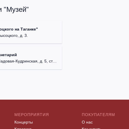
и "Музей"
цкого на Таганке"
Высоцкого, д. 3.
анетарий
довая-Кудринская, д. 5, стр. 1.
МЕРОПРИЯТИЯ
ПОКУПАТЕЛЯМ
Концерты
О нас
Классика
Как купить