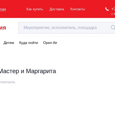
+
рода
Как купить
Доставка
Контакты
с 
ия
Детям
Куда пойти
Open Air
Мастер и Маргарита
пектакль