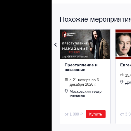
Похожие мероприятия 
Преступление и
Евге
наказание
15.
с 21 ноября по 6
До
декабря 2026 г.
Московский театр
мюзикла
Купить
от 1 000 ₽
от 3 