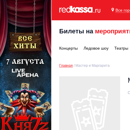
Все го
Билеты на
мероприят
Концерты
Ледовое шоу
Театры
Главная
Мастер и Маргарита
С