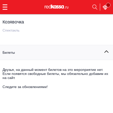
с
9:00
до
23:00
Козявочка
Заказать
обратный
Спектакль
звонок
Главная
Все события
Билеты
Выбрать мероприятие
Инди
Все события
Как купить
Электронная музыка
Друзья, на данный момент билетов на это мероприятие нет.
Если появятся свободные билеты, мы обязательно добавим их
на сайт.
Rap, hip-hop, RnB
Все события
Следите за обновлениями!
Контакты
Панк
Поэтический вечер
Все события
Выбрать другой город
Концерты на теплоходе
Опера