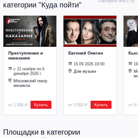
Смотреть все (75)
категории "Куда пойти"
Металл
Преступление и
Евгений Онегин
Кыс
наказание
15.09.2026 19:00
16
с 21 ноября по 6
Дом музыки
Мо
декабря 2026 г.
м
Московский театр
мюзикла
Купить
Купить
от 1 000 ₽
от 3 500 ₽
от 5 
Площадки в категории