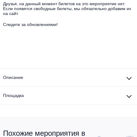
Другое для детей
Поп и эстрада
Друзья, на данный момент билетов на это мероприятие нет.
Известные актёры
Если появятся свободные билеты, мы обязательно добавим их
Все события
на сайт.
Детский концерт
Альтернатива
Комедия
Следите за обновлениями!
Детский спектакль
Классическая музыка
Все события
Творческий вечер
Детское шоу
Круиз Фест
Мюзикл, оперетта
Детский мюзикл
Open-air на ВДНХ
Балет
Описание
Джаз и блюз
Драма
Этно, фолк, кантри
Площадка
Музыкальный спектакль
Рок
Спектакль
Шансон, романс, авторская песня
Иммерсивный спектакль
Похожие мероприятия в