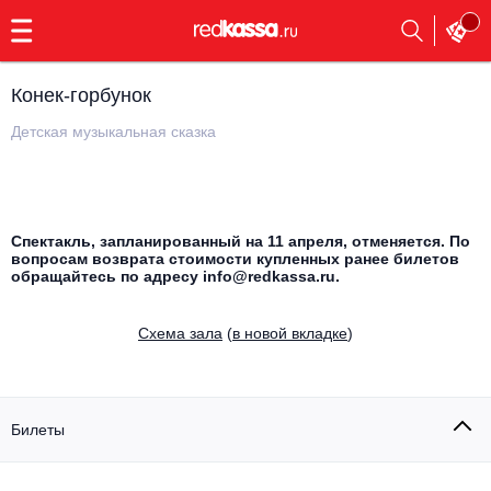
с
9:00
до
23:00
Конек-горбунок
Заказать
обратный
Детская музыкальная сказка
звонок
Главная
Все события
Выбрать мероприятие
Инди
Спектакль, запланированный на 11 апреля, отменяется. По
вопросам возврата стоимости купленных ранее билетов
Все события
обращайтесь по адресу info@redkassa.ru.
Как купить
Электронная музыка
Cхема зала
(
в новой вкладке
)
Rap, hip-hop, RnB
Все события
Контакты
Панк
Поэтический вечер
Билеты
Все события
Выбрать другой город
Концерты на теплоходе
Опера