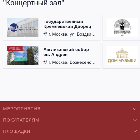
"Концертный зал"
Государственный
Кремлевский Дворец
г. Москва, ул. Воздвиженка, д. 1, Кремль.
Англиканский собор
св. Андрея
г. Москва, Вознесенский пер., д. 8/5, стр. 3.
МЕРОПРИЯТИЯ
ПОКУПАТЕЛЯМ
Концерты
ПЛОЩАДКИ
О нас
Классика