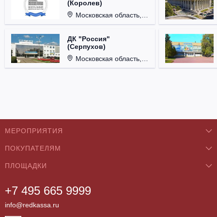
(Королев)
Московская область, г. Королёв, ул. Терешковой, д. 1.
ДК "Россия"
(Серпухов)
Московская область, г. Серпухов, ул. Советская, д. 90.
МЕРОПРИЯТИЯ
ПОКУПАТЕЛЯМ
Концерты
ПЛОЩАДКИ
О нас
Классика
+7 495 665 9999
Бар/Ресторан/Кафе
Как купить
Театры
info@redkassa.ru
Клуб
Возврат билетов
Фестивали