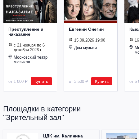
Металл
Преступление и
Евгений Онегин
Кыс
наказание
15.09.2026 19:00
16
с 21 ноября по 6
Дом музыки
Мо
декабря 2026 г.
м
Московский театр
мюзикла
Купить
Купить
от 1 000 ₽
от 3 500 ₽
от 5 
Площадки в категории
"Зрительный зал"
ЦДК им. Калинина