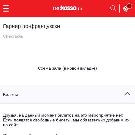
с
9:00
до
23:00
Гарнир по-французски
Заказать
обратный
Спектакль
звонок
Главная
Все события
Выбрать мероприятие
Инди
Cхема зала
(
в новой вкладке
)
Все события
Как купить
Электронная музыка
Rap, hip-hop, RnB
Билеты
Все события
Контакты
Панк
Поэтический вечер
Друзья, на данный момент билетов на это мероприятие нет.
Если появятся свободные билеты, мы обязательно добавим их
Все события
Выбрать другой город
Концерты на теплоходе
на сайт.
Опера