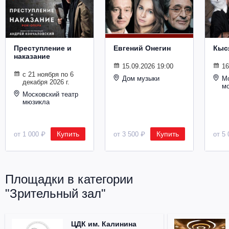
Металл
Преступление и
Евгений Онегин
Кыс
наказание
15.09.2026 19:00
16
с 21 ноября по 6
Дом музыки
Мо
декабря 2026 г.
м
Московский театр
мюзикла
Купить
Купить
от 1 000 ₽
от 3 500 ₽
от 5 
Площадки в категории
"Зрительный зал"
ЦДК им. Калинина