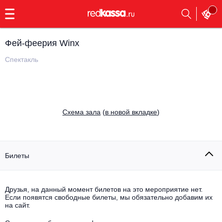
с
9:00
до
23:00
Фей-феерия Winx
Заказать
обратный
Спектакль
звонок
Главная
Все события
Выбрать мероприятие
Инди
Cхема зала
(
в новой вкладке
)
Все события
Как купить
Электронная музыка
Rap, hip-hop, RnB
Билеты
Все события
Контакты
Панк
Поэтический вечер
Друзья, на данный момент билетов на это мероприятие нет.
Если появятся свободные билеты, мы обязательно добавим их
Все события
Выбрать другой город
Концерты на теплоходе
на сайт.
Опера