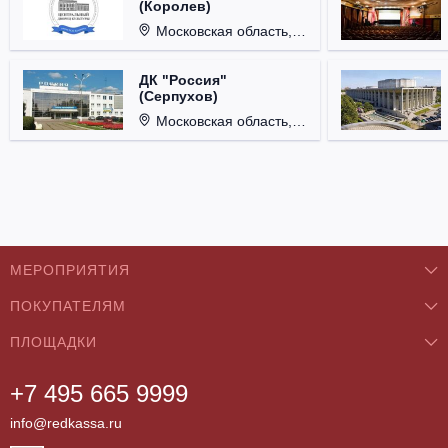
(Королев)
Московская область, г. Королёв, ул. Терешковой, д. 1.
ДК "Россия"
(Серпухов)
Московская область, г. Серпухов, ул. Советская, д. 90.
МЕРОПРИЯТИЯ
ПОКУПАТЕЛЯМ
Концерты
ПЛОЩАДКИ
О нас
Классика
+7 495 665 9999
Бар/Ресторан/Кафе
Как купить
Театры
info@redkassa.ru
Клуб
Возврат билетов
Фестивали