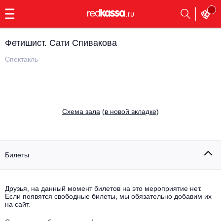
с
9:00
до
23:00
Фетишист. Сати Спивакова
Заказать
обратный
Спектакль
звонок
Главная
Все события
Выбрать мероприятие
Инди
Cхема зала
(
в новой вкладке
)
Все события
Как купить
Электронная музыка
Rap, hip-hop, RnB
Билеты
Все события
Контакты
Панк
Поэтический вечер
Друзья, на данный момент билетов на это мероприятие нет.
Если появятся свободные билеты, мы обязательно добавим их
Все события
Выбрать другой город
Концерты на теплоходе
на сайт.
Опера