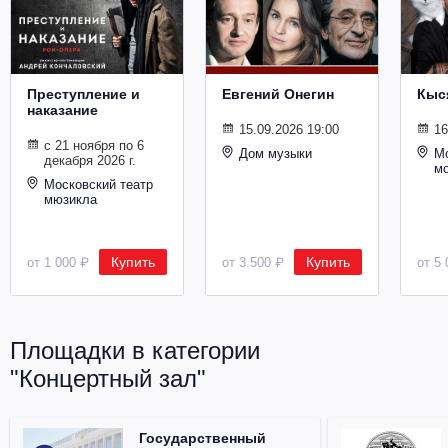
Металл
Преступление и
Евгений Онегин
Кыс
наказание
15.09.2026 19:00
16
с 21 ноября по 6
Дом музыки
Мо
декабря 2026 г.
м
Московский театр
мюзикла
Купить
Купить
от 1 000 ₽
от 3 500 ₽
от 5 
Площадки в категории
"Концертный зал"
Государственный