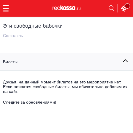
с
9:00
до
23:00
Эти свободные бабочки
Заказать
обратный
Спектакль
звонок
Главная
Все события
Билеты
Выбрать мероприятие
Инди
Все события
Как купить
Электронная музыка
Друзья, на данный момент билетов на это мероприятие нет.
Если появятся свободные билеты, мы обязательно добавим их
на сайт.
Rap, hip-hop, RnB
Все события
Следите за обновлениями!
Контакты
Панк
Поэтический вечер
Все события
Выбрать другой город
Концерты на теплоходе
Опера