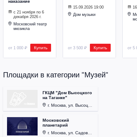
наказание
Металл
15.09.2026 19:00
16
с 21 ноября по 6
Дом музыки
Мо
декабря 2026 г.
м
Московский театр
мюзикла
Купить
Купить
от 1 000 ₽
от 3 500 ₽
от 5 
Площадки в категории "Музей"
ГКЦМ "Дом Высоцкого
на Таганке"
г. Москва, ул. Высоцкого, д. 3.
Московский
планетарий
г. Москва, ул. Садовая-Кудринская, д. 5, стр. 1.