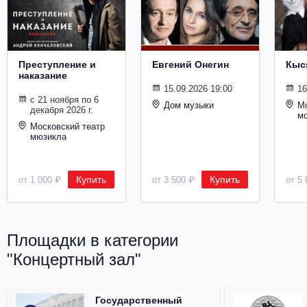
Металл
Преступление и
Евгений Онегин
Кыс
наказание
15.09.2026 19:00
16
с 21 ноября по 6
Дом музыки
Мо
декабря 2026 г.
м
Московский театр
мюзикла
Купить
Купить
от 1 000 ₽
от 3 500 ₽
от 5 
Площадки в категории
"Концертный зал"
Государственный