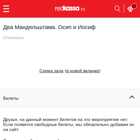
с
9:00
до
23:00
Два Мандельштама. Осип и Иосиф
Заказать
обратный
Спектакль
звонок
Главная
Все события
Выбрать мероприятие
Инди
Cхема зала
(
в новой вкладке
)
Все события
Как купить
Электронная музыка
Rap, hip-hop, RnB
Билеты
Все события
Контакты
Панк
Поэтический вечер
Друзья, на данный момент билетов на это мероприятие нет.
Если появятся свободные билеты, мы обязательно добавим их
Все события
Выбрать другой город
Концерты на теплоходе
на сайт.
Опера